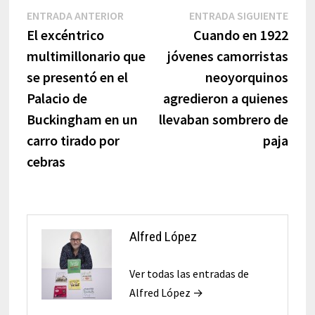
Navegación
Entrada
Entr
ENTRADA ANTERIOR
ENTRADA SIGUIENTE
anterior:
sigui
El excéntrico
Cuando en 1922
de
multimillonario que
jóvenes camorristas
entradas
se presentó en el
neoyorquinos
Palacio de
agredieron a quienes
Buckingham en un
llevaban sombrero de
carro tirado por
paja
cebras
Alfred López
Ver todas las entradas de
Alfred López →