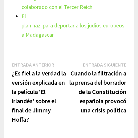
colaborado con el Tercer Reich
El
plan nazi para deportar a los judíos europeos
a Madagascar
Navegación
Entrada
Entr
ENTRADA ANTERIOR
ENTRADA SIGUIENTE
anterior:
sigui
¿Es fiel a la verdad la
Cuando la filtración a
de
versión explicada en
la prensa del borrador
entradas
la película ‘El
de la Constitución
irlandés’ sobre el
española provocó
final de Jimmy
una crisis política
Hoffa?