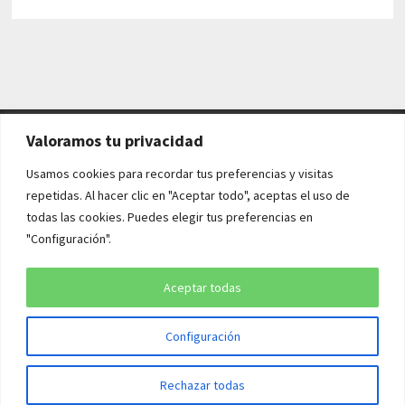
Valoramos tu privacidad
AVISO LEGAL Y POLÍTICAS
Usamos cookies para recordar tus preferencias y visitas
repetidas. Al hacer clic en "Aceptar todo", aceptas el uso de
Aviso legal
todas las cookies. Puedes elegir tus preferencias en
"Configuración".
Política de cookies
Política de privacidad
Aceptar todas
Configuración
Copyright © 2026
¡QUÉ HISTORIA!
. Funciona con
WordPress
y
Rechazar todas
Bam
.