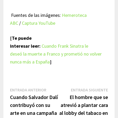
Fuentes de las imágenes:
Hemeroteca
ABC
/
Captura YouTube
[Te puede
interesar leer:
Cuando Frank Sinatra le
deseó la muerte a Franco y prometió no volver
nunca más a España
]
Navegación
Entrada
Entr
ENTRADA ANTERIOR
ENTRADA SIGUIENTE
anterior:
sigui
Cuando Salvador Dalí
El hombre que se
de
contribuyó con su
atrevió a plantar cara
entradas
arte en una campaña
al lobby del tabaco en