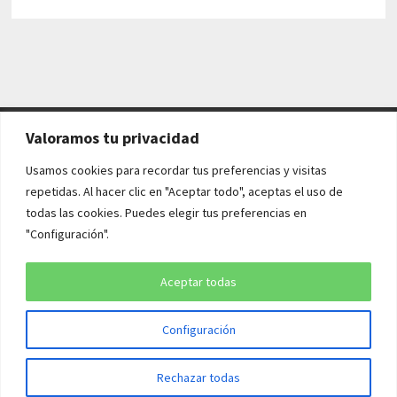
Valoramos tu privacidad
AVISO LEGAL Y POLÍTICAS
Usamos cookies para recordar tus preferencias y visitas
repetidas. Al hacer clic en "Aceptar todo", aceptas el uso de
Aviso legal
todas las cookies. Puedes elegir tus preferencias en
"Configuración".
Política de cookies
Política de privacidad
Aceptar todas
Configuración
Copyright © 2026
¡QUÉ HISTORIA!
. Funciona con
WordPress
y
Rechazar todas
Bam
.