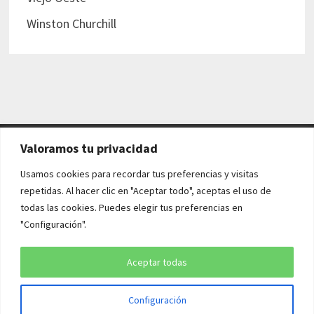
Winston Churchill
Valoramos tu privacidad
AVISO LEGAL Y POLÍTICAS
Usamos cookies para recordar tus preferencias y visitas
repetidas. Al hacer clic en "Aceptar todo", aceptas el uso de
Aviso legal
todas las cookies. Puedes elegir tus preferencias en
"Configuración".
Política de cookies
Política de privacidad
Aceptar todas
Configuración