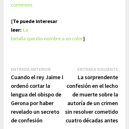
commons
[Te puede interesar
leer:
La
batalla que dio nombre a un color
]
Navegación
Entrada
Entr
ENTRADA ANTERIOR
ENTRADA SIGUIENTE
anterior:
sigui
Cuando el rey Jaime I
La sorprendente
de
ordenó cortar la
confesión en el lecho
entradas
lengua del obispo de
de muerte sobre la
Gerona por haber
autoría de un crimen
revelado un secreto
sin resolver cometido
de confesión
cuatro décadas antes