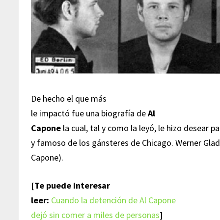
De hecho el que más
le impactó fue una biografía de
Al
Capone
la cual, tal y como la leyó, le hizo desear 
y famoso de los gánsteres de Chicago. Werner Gla
Capone).
[Te puede interesar
leer:
Cuando la detención de Al Capone
dejó sin comer a miles de personas
]