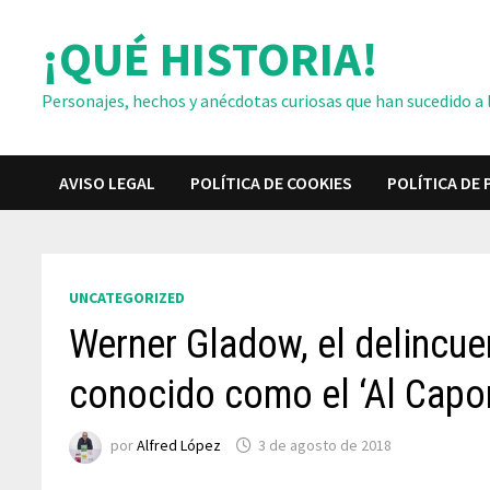
Saltar
¡QUÉ HISTORIA!
al
contenido
Personajes, hechos y anécdotas curiosas que han sucedido a lo
AVISO LEGAL
POLÍTICA DE COOKIES
POLÍTICA DE 
UNCATEGORIZED
Werner Gladow, el delincue
conocido como el ‘Al Capo
por
Alfred López
3 de agosto de 2018