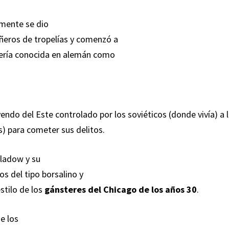
mente se dio
eros de tropelías y comenzó a
 sería conocida en alemán como
yendo del Este controlado por los soviéticos (donde vivía) a 
os) para cometer sus delitos.
Gladow y su
s del tipo borsalino y
stilo de los
gánsteres del Chicago de los años 30
.
e los