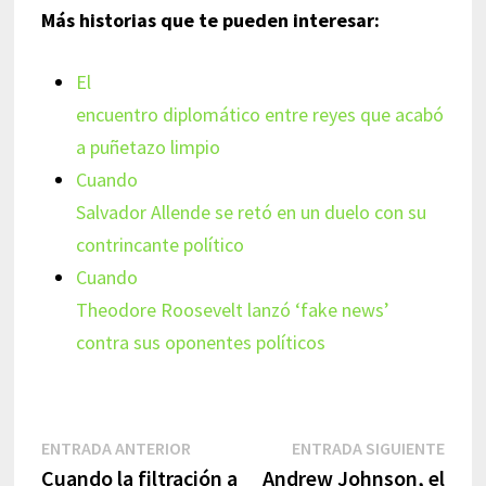
Más historias que te pueden interesar:
El
encuentro diplomático entre reyes que acabó
a puñetazo limpio
Cuando
Salvador Allende se retó en un duelo con su
contrincante político
Cuando
Theodore Roosevelt lanzó ‘fake news’
contra sus oponentes políticos
Navegación
Entrada
Entr
ENTRADA ANTERIOR
ENTRADA SIGUIENTE
anterior:
sigui
Cuando la filtración a
Andrew Johnson, el