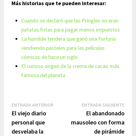
Más historias que te pueden interesar:
Cuando se declaró que las Pringles no eran
patatas fritas para pagar menos impuestos
La humilde tendera que ganó una fortuna
vendiendo pasteles para las películas
cómicas de hace un siglo
El curioso origen de la crema de cacao más
famosa del planeta
Navegación
Entrada
Entr
ENTRADA ANTERIOR
ENTRADA SIGUIENTE
anterior:
sigui
El viejo diario
El abandonado
de
personal que
mausoleo con forma
entradas
desvelaba la
de pirámide