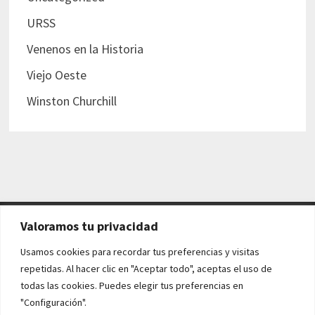
URSS
Venenos en la Historia
Viejo Oeste
Winston Churchill
Valoramos tu privacidad
AVISO LEGAL Y POLÍTICAS
Usamos cookies para recordar tus preferencias y visitas
repetidas. Al hacer clic en "Aceptar todo", aceptas el uso de
Aviso legal
todas las cookies. Puedes elegir tus preferencias en
"Configuración".
Política de cookies