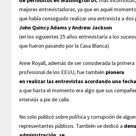
de periódicos en Washington DC
más incomodas, p
mejores entrevistadoras, ya que en aquel momento (
que había conseguido realizar una entrevista a dos
John Quincy Adams y Andrew Jackson
(en los siguientes 25 años entrevistaría a los suc
que fueron pasando por la Casa Blanca).
Anne Royall, además de ser considerada la primera 
profesional de los EEUU, fue también
pionera
en realizar las entrevistas acordando una fech
a que hasta el momento era algo que sus compañer
interviús a pie de calle.
No solo publicó sobre política y corrupción de algu
representantes públicos. También se dedicó a
denu
administración, se