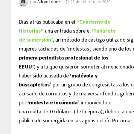
por
Alfred López
21 de febrero de 2020
Días atrás publicaba en el
“Cuaderno de
Historias”
una entrada sobre el
‘Taburete
de sumersión’
, un método de castigo utilizado sig
mujeres tachadas de ‘molestas’, siendo uno de los
primera periodista profesional de los
EEUU’
) y a la que quisieron someter al mencionado
haber sido acusada de
‘malévola y
buscapleitos’
por un grupo de congresistas a los 
acusado de corruptos y de malversar fondos guberna
por
‘molesta e incómoda’
imponiéndole
una multa de 10 dólares (de la época), debido a qu
público de sumergirla en las aguas del río Potomac