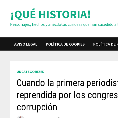
Saltar
¡QUÉ HISTORIA!
al
contenido
Personajes, hechos y anécdotas curiosas que han sucedido a lo
AVISO LEGAL
POLÍTICA DE COOKIES
POLÍTICA DE 
UNCATEGORIZED
Cuando la primera periodis
reprendida por los congres
corrupción