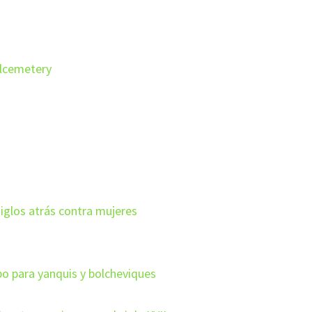
lcemetery
siglos atrás contra mujeres
bo para yanquis y bolcheviques