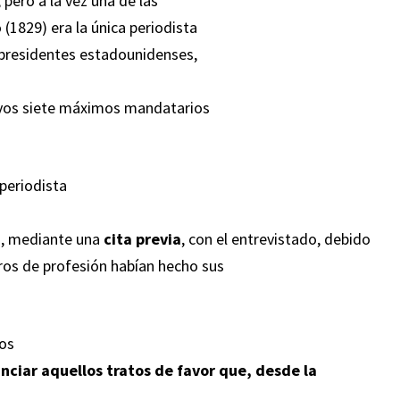
ero a la vez una de las
1829) era la única periodista
 presidentes estadounidenses,
esivos siete máximos mandatarios
periodista
a
, mediante una
cita previa
, con el entrevistado, debido
os de profesión habían hecho sus
nos
nciar aquellos tratos de favor que, desde la