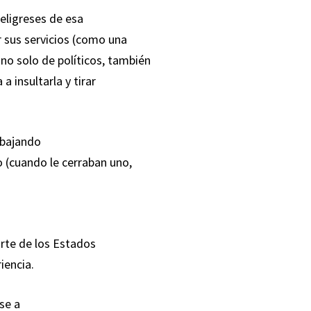
feligreses de esa
r sus servicios (como una
no solo de políticos, también
a insultarla y tirar
rabajando
 (cuando le cerraban uno,
arte de los Estados
iencia.
se a