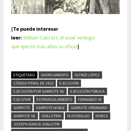
[Te puede interesar
leer:
William Calcratt, el cruel verdugo
que ejerció más años su oficio
]
ETIQUETADO
AHORCAMIENTO
ALFRED LÓPEZ
CÓDIGO PENAL DE 1822
EJECUCIÓN
EJECUCIÓN POR GARROTE VIL
EJECUCIÓN PÚBLICA
EJECUTAR
ESTRANGULAMIENTO
FERNANDO VII
GARROTE
GARROTE NOBLE
GARROTE ORDINARIO
GARROTE VIL
GUILLOTINA
HIJOSDALGO
HORCA
JOSEPH-IGNACE GUILLOTIN