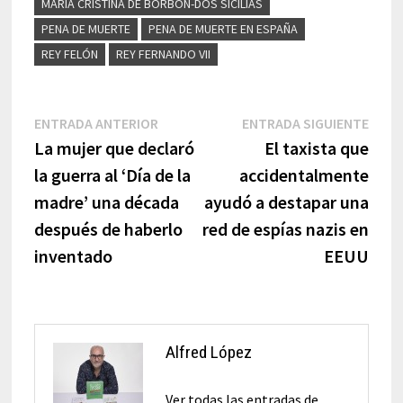
MARÍA CRISTINA DE BORBÓN-DOS SICILIAS
PENA DE MUERTE
PENA DE MUERTE EN ESPAÑA
REY FELÓN
REY FERNANDO VII
Navegación
Entrada
Entr
ENTRADA ANTERIOR
ENTRADA SIGUIENTE
anterior:
sigui
La mujer que declaró
El taxista que
de
la guerra al ‘Día de la
accidentalmente
entradas
madre’ una década
ayudó a destapar una
después de haberlo
red de espías nazis en
inventado
EEUU
Alfred López
Ver todas las entradas de