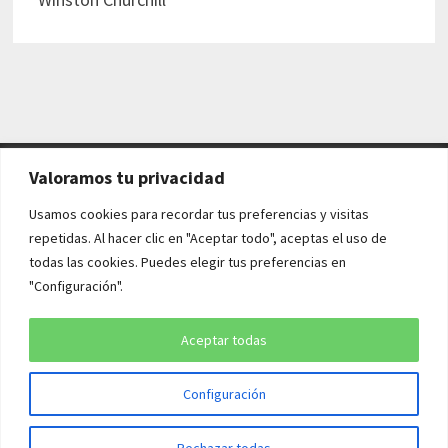
Valoramos tu privacidad
AVISO LEGAL Y POLÍTICAS
Usamos cookies para recordar tus preferencias y visitas
repetidas. Al hacer clic en "Aceptar todo", aceptas el uso de
Aviso legal
todas las cookies. Puedes elegir tus preferencias en
"Configuración".
Política de cookies
Política de privacidad
Aceptar todas
Configuración
Copyright © 2026
¡QUÉ HISTORIA!
. Funciona con
WordPress
y
Rechazar todas