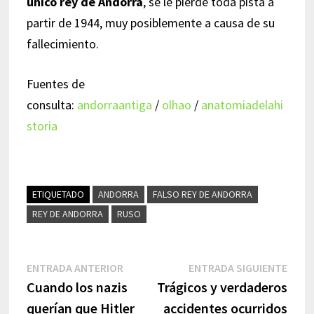
único rey de Andorra
, se le pierde toda pista a
partir de 1944, muy posiblemente a causa de su
fallecimiento.
Fuentes de
consulta:
andorraantiga
/
olhao
/
anatomiadelahi
storia
ETIQUETADO
ANDORRA
FALSO REY DE ANDORRA
REY DE ANDORRA
RUSO
Navegación
Entrada
Entr
ENTRADA ANTERIOR
ENTRADA SIGUIENTE
anterior:
sigui
Cuando los nazis
Trágicos y verdaderos
de
querían que Hitler
accidentes ocurridos