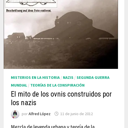
MISTERIOS EN LA HISTORIA
/
NAZIS
/
SEGUNDA GUERRA
MUNDIAL
/
TEORÍAS DE LA CONSPIRACIÓN
El mito de los ovnis construidos por
los nazis
por
Alfred López
11 de junio de 2012
Mezcla de leyenda urbana y teoría de la