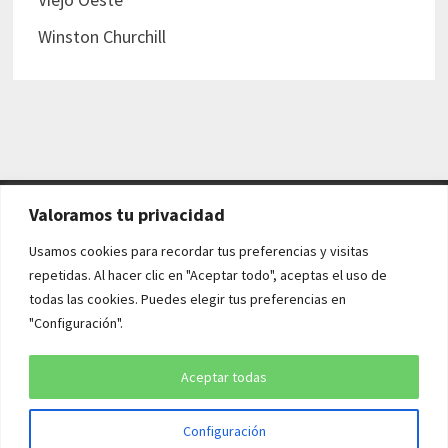
Winston Churchill
Valoramos tu privacidad
AVISO LEGAL Y POLÍTICAS
Usamos cookies para recordar tus preferencias y visitas
repetidas. Al hacer clic en "Aceptar todo", aceptas el uso de
Aviso legal
todas las cookies. Puedes elegir tus preferencias en
"Configuración".
Política de cookies
Política de privacidad
Aceptar todas
Configuración