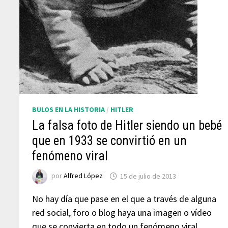
BULOS EN LA HISTORIA
/
HITLER
La falsa foto de Hitler siendo un bebé
que en 1933 se convirtió en un
fenómeno viral
por
Alfred López
15 de julio de 2013
No hay día que pase en el que a través de alguna
red social, foro o blog haya una imagen o vídeo
que se convierta en todo un fenómeno viral,