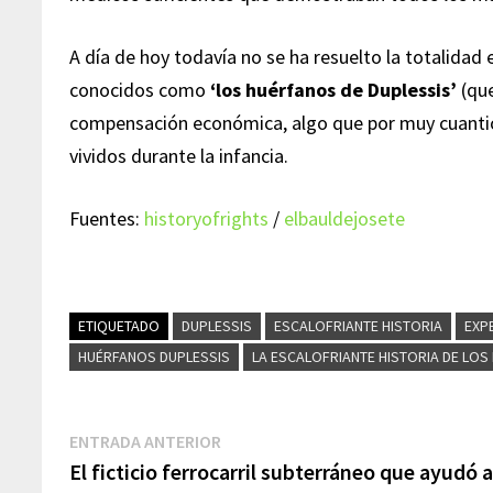
A día de hoy todavía no se ha resuelto la totalidad
conocidos como
‘los huérfanos de Duplessis’
(que
compensación económica, algo que por muy cuantio
vividos durante la infancia.
Fuentes:
historyofrights
/
elbauldejosete
ETIQUETADO
DUPLESSIS
ESCALOFRIANTE HISTORIA
EXP
HUÉRFANOS DUPLESSIS
LA ESCALOFRIANTE HISTORIA DE LOS
Navegación
Entrada
ENTRADA ANTERIOR
anterior:
El ficticio ferrocarril subterráneo que ayudó 
de