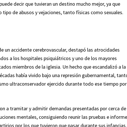
 puede decir que tuvieran un destino mucho mejor, ya que
 tipo de abusos y vejaciones, tanto físicas como sexuales.
de un accidente cerebrovascular, destapó las atrocidades
dos a los hospitales psiquiátricos y uno de los mayores
acados miembros de la iglesia. Un hecho que escandalizó a la
cadas había vivido bajo una represión gubernamental, tant
olicismo ultraconservador ejercido durante todo ese tiempo por
on a tramitar y admitir demandas presentadas por cerca de
ituciones mentales, consiguiendo reunir las pruebas e inform
irios por los que tuvieron que pasar durante sus infancias.