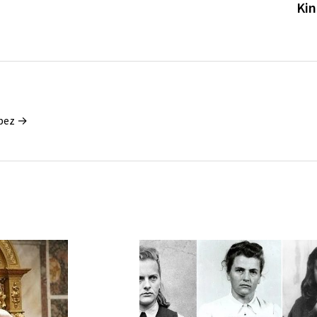
Ki
ópez →