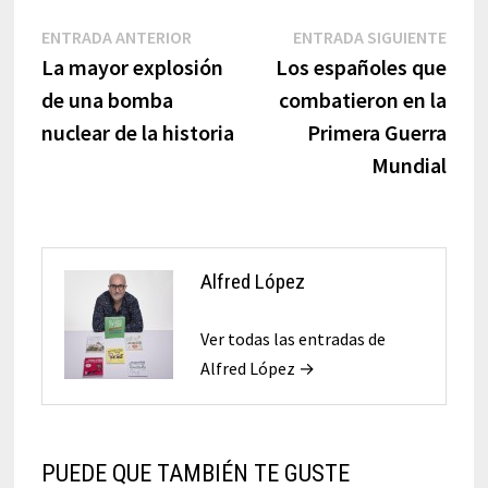
Navegación
Entrada
Entr
ENTRADA ANTERIOR
ENTRADA SIGUIENTE
anterior:
sigui
La mayor explosión
Los españoles que
de
de una bomba
combatieron en la
entradas
nuclear de la historia
Primera Guerra
Mundial
Alfred López
Ver todas las entradas de
Alfred López →
PUEDE QUE TAMBIÉN TE GUSTE