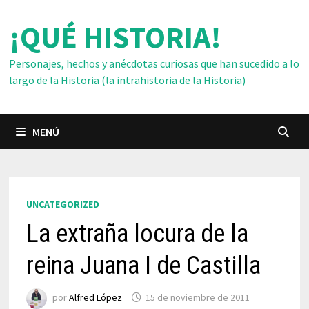
Saltar
¡QUÉ HISTORIA!
al
contenido
Personajes, hechos y anécdotas curiosas que han sucedido a lo
largo de la Historia (la intrahistoria de la Historia)
MENÚ
UNCATEGORIZED
La extraña locura de la
reina Juana I de Castilla
por
Alfred López
15 de noviembre de 2011