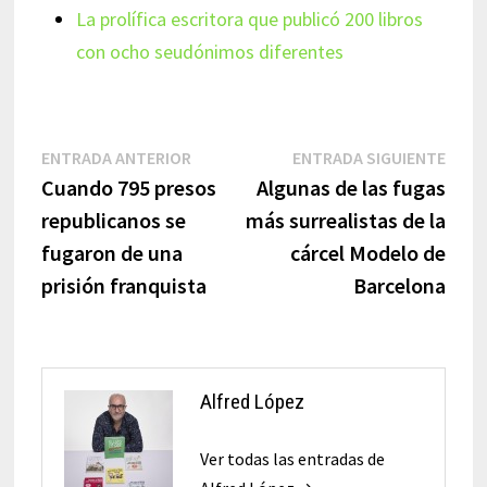
La prolífica escritora que publicó 200 libros
con ocho seudónimos diferentes
Navegación
Entrada
Entr
ENTRADA ANTERIOR
ENTRADA SIGUIENTE
anterior:
sigui
Cuando 795 presos
Algunas de las fugas
de
republicanos se
más surrealistas de la
entradas
fugaron de una
cárcel Modelo de
prisión franquista
Barcelona
Alfred López
Ver todas las entradas de