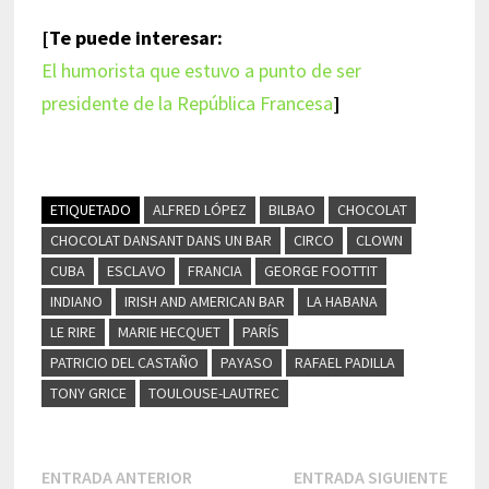
[Te puede interesar:
El humorista que estuvo a punto de ser
presidente de la República Francesa
]
ETIQUETADO
ALFRED LÓPEZ
BILBAO
CHOCOLAT
CHOCOLAT DANSANT DANS UN BAR
CIRCO
CLOWN
CUBA
ESCLAVO
FRANCIA
GEORGE FOOTTIT
INDIANO
IRISH AND AMERICAN BAR
LA HABANA
LE RIRE
MARIE HECQUET
PARÍS
PATRICIO DEL CASTAÑO
PAYASO
RAFAEL PADILLA
TONY GRICE
TOULOUSE-LAUTREC
Navegación
Entrada
Entr
ENTRADA ANTERIOR
ENTRADA SIGUIENTE