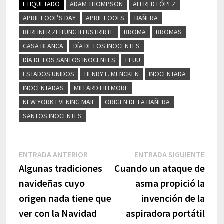
ETIQUETADO
ADAM THOMPSON
ALFRED LÓPEZ
APRIL FOOL’S DAY
APRIL FOOLS
BAÑERA
BERLINER ZEITUNG ILLUSTRIRTE
BROMA
BROMAS
CASA BLANCA
DÍA DE LOS INOCENTES
DÍA DE LOS SANTOS INOCENTES
EEUU
ESTADOS UNIDOS
HENRY L. MENCKEN
INOCENTADA
INOCENTADAS
MILLARD FILLMORE
NEW YORK EVENING MAIL
ORIGEN DE LA BAÑERA
SANTOS INOCENTES
Navegación
Entrada
Entr
ENTRADA ANTERIOR
ENTRADA SIGUIENTE
anterior:
sigui
Algunas tradiciones
Cuando un ataque de
de
navideñas cuyo
asma propició la
entradas
origen nada tiene que
invención de la
ver con la Navidad
aspiradora portátil