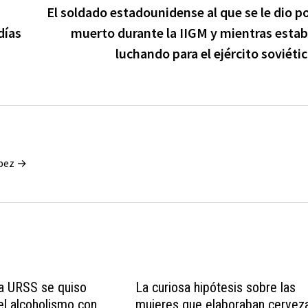
El soldado estadounidense al que se le dio p
días
muerto durante la IIGM y mientras esta
luchando para el ejército soviéti
ópez →
a URSS se quiso
La curiosa hipótesis sobre las
el alcoholismo con
mujeres que elaboraban cervez