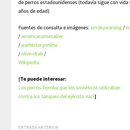
de perros estadounidenses (todavía sigue con vida y
años de edad).
Fuentes de consulta e imágenes:
smokywardog
/
n
/
americacomesalive
/
warhistoryonline
/
olive-drab
/
Wikipedia
[Te puede interesar:
Los perros-bomba que los soviéticos utilizaban
contra los tanques del ejército nazi
]
Navegación
Entrada
ENTRADA ANTERIOR