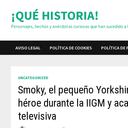
Saltar
¡QUÉ HISTORIA!
al
contenido
Personajes, hechos y anécdotas curiosas que han sucedido a lo
AVISO LEGAL
POLÍTICA DE COOKIES
POLÍTICA DE 
UNCATEGORIZED
Smoky, el pequeño Yorkshir
héroe durante la IIGM y ac
televisiva