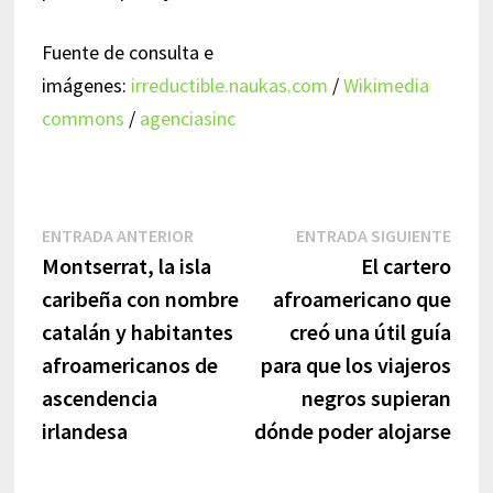
Fuente de consulta e
imágenes:
irreductible.naukas.com
/
Wikimedia
commons
/
agenciasinc
Navegación
Entrada
Entr
ENTRADA ANTERIOR
ENTRADA SIGUIENTE
anterior:
sigui
Montserrat, la isla
El cartero
de
caribeña con nombre
afroamericano que
entradas
catalán y habitantes
creó una útil guía
afroamericanos de
para que los viajeros
ascendencia
negros supieran
irlandesa
dónde poder alojarse