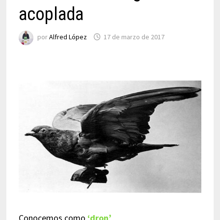
acoplada
por
Alfred López
17 de marzo de 2017
Conocemos como
‘dron’