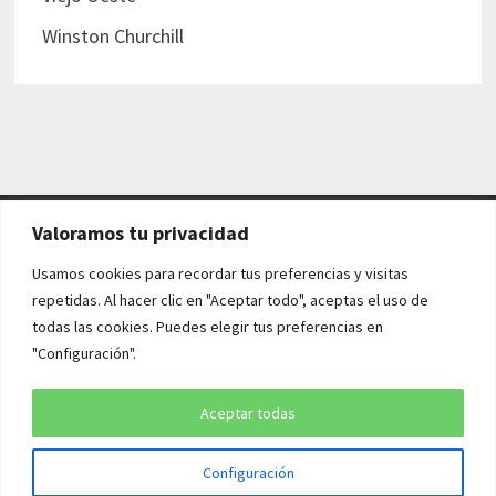
Winston Churchill
Valoramos tu privacidad
AVISO LEGAL Y POLÍTICAS
Usamos cookies para recordar tus preferencias y visitas
repetidas. Al hacer clic en "Aceptar todo", aceptas el uso de
Aviso legal
todas las cookies. Puedes elegir tus preferencias en
"Configuración".
Política de cookies
Política de privacidad
Aceptar todas
Configuración