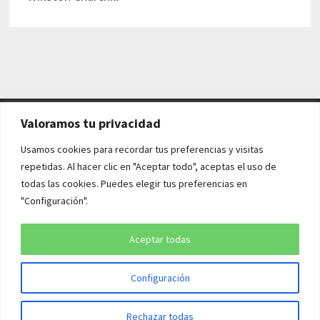
Valoramos tu privacidad
AVISO LEGAL Y POLÍTICAS
Usamos cookies para recordar tus preferencias y visitas
repetidas. Al hacer clic en "Aceptar todo", aceptas el uso de
Aviso legal
todas las cookies. Puedes elegir tus preferencias en
"Configuración".
Política de cookies
Política de privacidad
Aceptar todas
Configuración
Copyright © 2026
¡QUÉ HISTORIA!
. Funciona con
WordPress
y
Rechazar todas