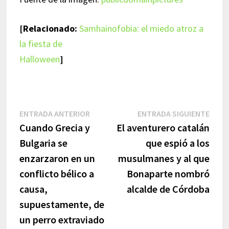
[Relacionado:
Samhainofobia: el miedo atroz a
la fiesta de
Halloween
]
Navegación
Entrada
Entr
ENTRADA ANTERIOR
ENTRADA SIGUIENTE
anterior:
sigui
Cuando Grecia y
El aventurero catalán
de
Bulgaria se
que espió a los
entradas
enzarzaron en un
musulmanes y al que
conflicto bélico a
Bonaparte nombró
causa,
alcalde de Córdoba
supuestamente, de
un perro extraviado