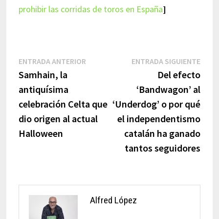
prohibir las corridas de toros en España
]
Navegación
Entrada
Entr
ENTRADA ANTERIOR
ENTRADA SIGUIENTE
anterior:
sigui
Samhain, la
Del efecto
de
antiquísima
‘Bandwagon’ al
entradas
celebración Celta que
‘Underdog’ o por qué
dio origen al actual
el independentismo
Halloween
catalán ha ganado
tantos seguidores
Alfred López