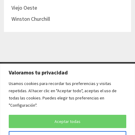
Viejo Oeste
Winston Churchill
Valoramos tu privacidad
AVISO LEGAL Y POLÍTICAS
Usamos cookies para recordar tus preferencias y visitas
repetidas. Al hacer clic en "Aceptar todo", aceptas el uso de
Aviso legal
todas las cookies. Puedes elegir tus preferencias en
"Configuración".
Política de cookies
Política de privacidad
Aceptar todas