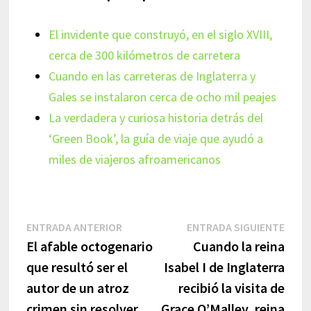
El invidente que construyó, en el siglo XVIII,
cerca de 300 kilómetros de carretera
Cuando en las carreteras de Inglaterra y
Gales se instalaron cerca de ocho mil peajes
La verdadera y curiosa historia detrás del
‘Green Book’, la guía de viaje que ayudó a
miles de viajeros afroamericanos
Navegación
Entrada
Entr
ENTRADA ANTERIOR
ENTRADA SIGUIENTE
anterior:
sigui
El afable octogenario
Cuando la reina
de
que resultó ser el
Isabel I de Inglaterra
entradas
autor de un atroz
recibió la visita de
crimen sin resolver
Grace O’Malley, reina