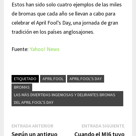
Estos han sido solo cuatro ejemplos de las miles
de bromas que cada año se llevan a cabo para
celebrar el April Fool’s Day, una jornada de gran
tradición en los países anglosajones.
Fuente:
Yahoo! News
ETIQUETADO
APRIL FOOL
APRIL FOOL’S DAY
BROMAS
LAS MÁS DIVERTIDAS INGENIOSAS Y DELIRANTES BROMAS
DEL APRIL FOOL’S DAY
Navegación
Entrada
Entr
ENTRADA ANTERIOR
ENTRADA SIGUIENTE
anterior:
sigui
Según un antiguo
Cuando el MI6 tuvo