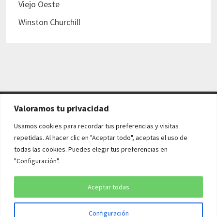
Viejo Oeste
Winston Churchill
Valoramos tu privacidad
AVISO LEGAL Y POLÍTICAS
Usamos cookies para recordar tus preferencias y visitas
repetidas. Al hacer clic en "Aceptar todo", aceptas el uso de
Aviso legal
todas las cookies. Puedes elegir tus preferencias en
"Configuración".
Política de cookies
Política de privacidad
Aceptar todas
Configuración