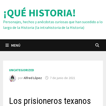
Saltar
¡QUÉ HISTORIA!
al
contenido
Personajes, hechos y anécdotas curiosas que han sucedido a lo
largo de la Historia (la intrahistoria de la Historia)
MENÚ
UNCATEGORIZED
por
Alfred López
7 de junio de 2021
Los prisioneros texanos