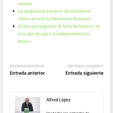
urbanas
La sanguinaria matanza de ciudadanos
chinos durante la Revolución Mexicana
El cura que organizó ‘el Grito de Dolores’, el
acto que dio pie a la independencia de
México
Navegación
Entrada
Entr
ENTRADA ANTERIOR
ENTRADA SIGUIENTE
anterior:
sigui
Entrada anterior
Entrada siguiente
de
entradas
Alfred López
Ver todas las entradas de