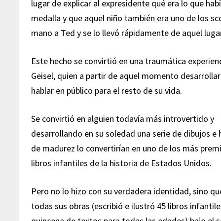
lugar de explicar al expresidente qué era lo que hab
medalla y que aquel niño también era uno de los sc
mano a Ted y se lo llevó rápidamente de aquel lugar
Este hecho se convirtió en una traumática experien
Geisel, quien a partir de aquel momento desarrollarí
hablar en público para el resto de su vida.
Se convirtió en alguien todavía más introvertido y
desarrollando en su soledad una serie de dibujos e 
de madurez lo convertirían en uno de los más pre
libros infantiles de la historia de Estados Unidos.
Pero no lo hizo con su verdadera identidad, sino qu
todas sus obras (escribió e ilustró 45 libros infanti
quincena de textos para todas las edades) bajo el