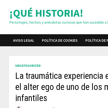
Saltar
¡QUÉ HISTORIA!
al
contenido
Personajes, hechos y anécdotas curiosas que han sucedido a lo
AVISO LEGAL
POLÍTICA DE COOKIES
POLÍTICA DE 
UNCATEGORIZED
La traumática experiencia e
el alter ego de uno de los
infantiles