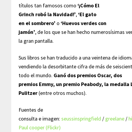
títulos tan famosos como
‘¡Cómo El
Grinch robó la Navidad!’
,
‘El gato
en el sombrero’
o
‘Huevos verdes con
jamón’
, de los que se han hecho numerosísimas ver
la gran pantalla.
Sus libros se han traducido a una veintena de idiom
vendiendo la desorbitante cifra de más de seiscien
todo el mundo.
Ganó dos premios Oscar, dos
premios Emmy, un premio Peabody, la medalla La
Pulitzer
(entre otros muchos).
Fuentes de
consulta e imagen:
seussinspringfield
/
greelane
/
h
Paul cooper (Flickr)