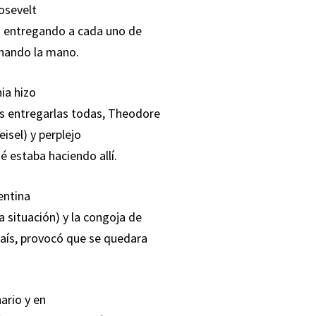
oosevelt
ra entregando a cada uno de
echando la mano.
ia hizo
as entregarlas todas, Theodore
isel) y perplejo
 estaba haciendo allí.
entina
a situación) y la congoja de
país, provocó que se quedara
ario y en