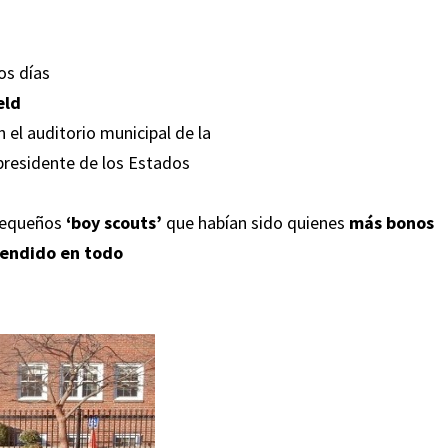
os días
eld
 el auditorio municipal de la
presidente de los Estados
 pequeños
‘boy scouts’
que habían sido quienes
más bonos
vendido en todo