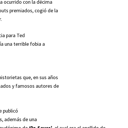
ía ocurrido con la décima
outs premiados, cogió de la
.
cia para Ted
a una terrible fobia a
historietas que, en sus años
miados y famosos autores de
e publicó
les, además de una
 seudónimo de
‘Dr. Seuss’
, el cual era el apellido de