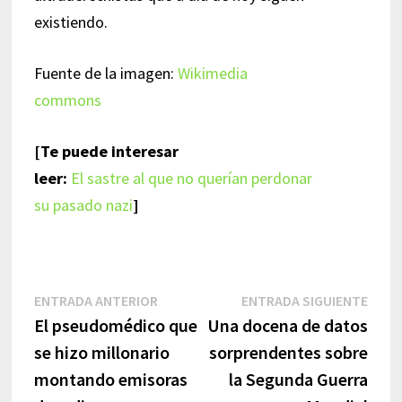
existiendo.
Fuente de la imagen:
Wikimedia
commons
[Te puede interesar
leer:
El sastre al que no querían perdonar
su pasado nazi
]
Navegación
Entrada
Entr
ENTRADA ANTERIOR
ENTRADA SIGUIENTE
anterior:
sigui
El pseudomédico que
Una docena de datos
de
se hizo millonario
sorprendentes sobre
entradas
montando emisoras
la Segunda Guerra