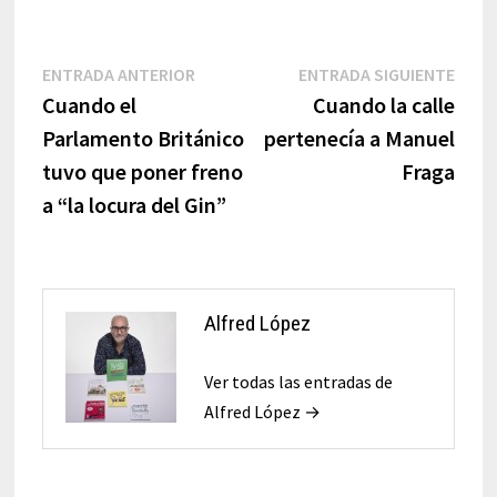
Navegación
Entrada
Entr
ENTRADA ANTERIOR
ENTRADA SIGUIENTE
anterior:
sigui
Cuando el
Cuando la calle
de
Parlamento Británico
pertenecía a Manuel
entradas
tuvo que poner freno
Fraga
a “la locura del Gin”
Alfred López
Ver todas las entradas de
Alfred López →