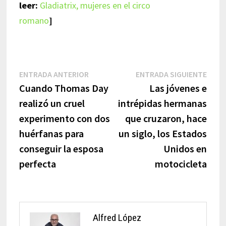
leer:
Gladiatrix, mujeres en el circo
romano
]
Navegación
Entrada
Entr
ENTRADA ANTERIOR
ENTRADA SIGUIENTE
anterior:
sigui
Cuando Thomas Day
Las jóvenes e
de
realizó un cruel
intrépidas hermanas
entradas
experimento con dos
que cruzaron, hace
huérfanas para
un siglo, los Estados
conseguir la esposa
Unidos en
perfecta
motocicleta
Alfred López