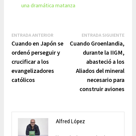
una dramática matanza
Navegación
Entrada
Entr
ENTRADA ANTERIOR
ENTRADA SIGUIENTE
anterior:
sigui
Cuando en Japón se
Cuando Groenlandia,
de
ordenó perseguir y
durante la IIGM,
entradas
crucificar a los
abasteció a los
evangelizadores
Aliados del mineral
católicos
necesario para
construir aviones
Alfred López