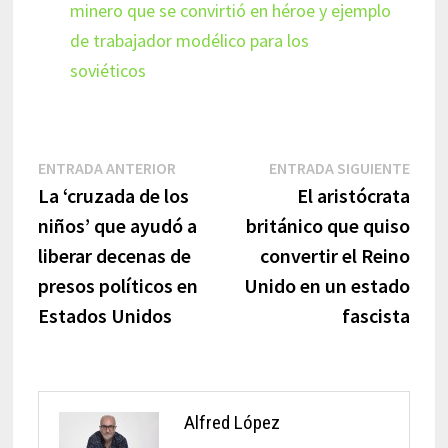
minero que se convirtió en héroe y ejemplo
de trabajador modélico para los
soviéticos
Navegación
Entrada
Entr
ENTRADA ANTERIOR
ENTRADA SIGUIENTE
anterior:
sigui
La ‘cruzada de los
El aristócrata
de
niños’ que ayudó a
británico que quiso
entradas
liberar decenas de
convertir el Reino
presos políticos en
Unido en un estado
Estados Unidos
fascista
Alfred López