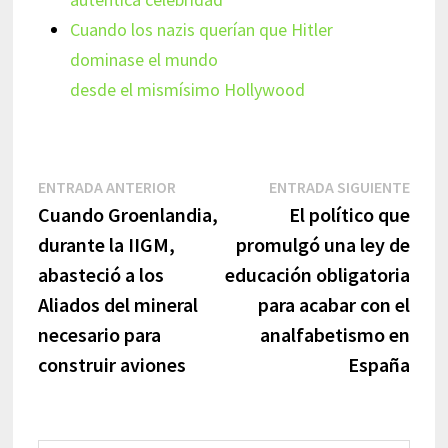
Cuando los nazis querían que Hitler
dominase el mundo
desde el mismísimo Hollywood
Navegación
Entrada
Entr
ENTRADA ANTERIOR
ENTRADA SIGUIENTE
anterior:
sigui
Cuando Groenlandia,
El político que
de
durante la IIGM,
promulgó una ley de
entradas
abasteció a los
educación obligatoria
Aliados del mineral
para acabar con el
necesario para
analfabetismo en
construir aviones
España