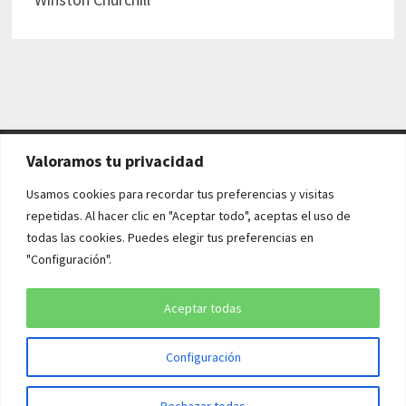
Valoramos tu privacidad
AVISO LEGAL Y POLÍTICAS
Usamos cookies para recordar tus preferencias y visitas
repetidas. Al hacer clic en "Aceptar todo", aceptas el uso de
Aviso legal
todas las cookies. Puedes elegir tus preferencias en
"Configuración".
Política de cookies
Política de privacidad
Aceptar todas
Configuración
Copyright © 2026
¡QUÉ HISTORIA!
. Funciona con
WordPress
y
Rechazar todas