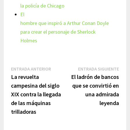
la policía de Chicago
El
hombre que inspiró a Arthur Conan Doyle
para crear el personaje de Sherlock
Holmes
Navegación
Entrada
Entr
ENTRADA ANTERIOR
ENTRADA SIGUIENTE
anterior:
sigui
La revuelta
El ladrón de bancos
de
campesina del siglo
que se convirtió en
entradas
XIX contra la llegada
una admirada
de las máquinas
leyenda
trilladoras