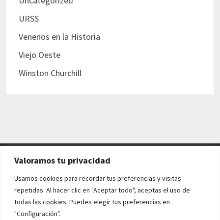
Uncategorized
URSS
Venenos en la Historia
Viejo Oeste
Winston Churchill
Valoramos tu privacidad
AVISO LEGAL Y POLÍTICAS
Usamos cookies para recordar tus preferencias y visitas
repetidas. Al hacer clic en "Aceptar todo", aceptas el uso de
Aviso legal
todas las cookies. Puedes elegir tus preferencias en
"Configuración".
Política de cookies