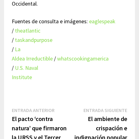
Occidental.
Fuentes de consulta e imágenes:
eaglespeak
/
theatlantic
/
taskandpurpose
/
La
Aldea Irreductible
/
whatscookingamerica
/
U.S. Naval
Institute
Navegación
Entrada
Entr
ENTRADA ANTERIOR
ENTRADA SIGUIENTE
anterior:
sigui
El pacto ‘contra
El ambiente de
de
natura’ que firmaron
crispación e
entradas
la URSS y el Tercer
indignación popular