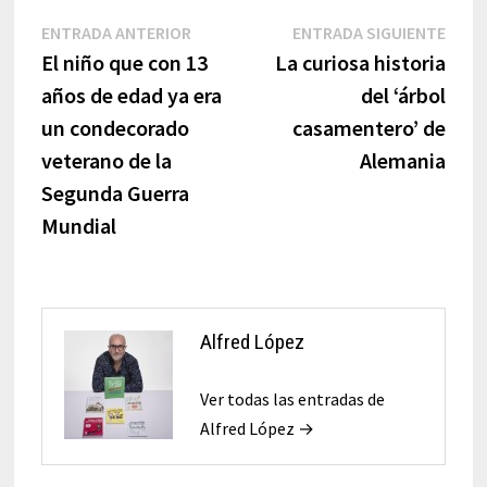
Navegación
Entrada
Entr
ENTRADA ANTERIOR
ENTRADA SIGUIENTE
anterior:
sigui
El niño que con 13
La curiosa historia
de
años de edad ya era
del ‘árbol
entradas
un condecorado
casamentero’ de
veterano de la
Alemania
Segunda Guerra
Mundial
Alfred López
Ver todas las entradas de
Alfred López →