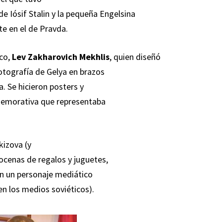
e Iósif Stalin y la pequeña Engelsina
te en el de Pravda.
ico,
Lev Zakharovich Mekhlis
, quien diseñó
otografía de Gelya en brazos
a. Se hicieron posters y
nmemorativa que representaba
kizova (y
ocenas de regalos y juguetes,
en un personaje mediático
n los medios soviéticos).