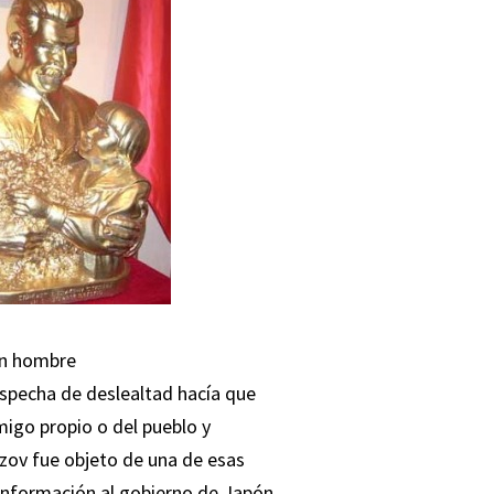
 un hombre
specha de deslealtad hacía que
migo propio o del pueblo y
zov fue objeto de una de esas
 información al gobierno de Japón