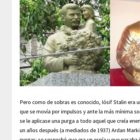
Pero como de sobras es conocido, Iósif Stalin era
que se movía por impulsos y ante la más mínima so
se le aplicase una purga a todo aquel que creía ene
un años después (a mediados de 1937) Ardan Marki
purgas: se sospechó que era un espía y que pasaba