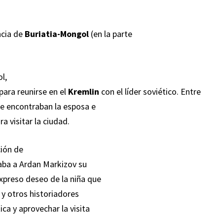
ncia de
Buriatia-Mongol
(en la parte
l,
ara reunirse en el
Kremlin
con el líder soviético. Entre
 se encontraban la esposa e
a visitar la ciudad.
ción de
aba a Ardan Markizov su
expreso deseo de la niña que
 y otros historiadores
ca y aprovechar la visita