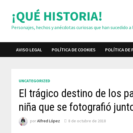
Saltar
¡QUÉ HISTORIA!
al
contenido
Personajes, hechos y anécdotas curiosas que han sucedido a lo
AVISO LEGAL
POLÍTICA DE COOKIES
POLÍTICA DE 
UNCATEGORIZED
El trágico destino de los p
niña que se fotografió junto
por
Alfred López
8 de octubre de 2018