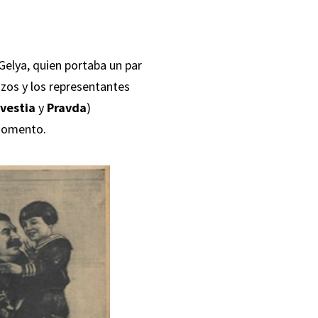
Gelya, quien portaba un par
razos y los representantes
zvestia
y
Pravda
)
 momento.