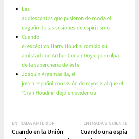
Las
adolescentes que pusieron de moda el
engaño de las sesiones de espiritismo
Cuando
el escéptico Harry Houdini rompió su
amistad con Arthur Conan Doyle por culpa
de la superchería de éste
Joaquín Argamasilla, el
joven español con visión de rayos X al que el
‘Gran Houdini’ dejó en evidencia
Navegación
Entrada
Entr
ENTRADA ANTERIOR
ENTRADA SIGUIENTE
anterior:
sigui
Cuando en la Unión
Cuando una espía
de