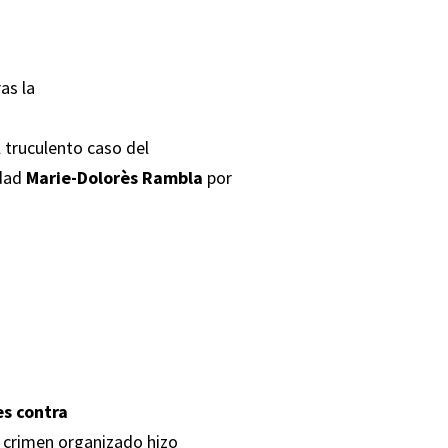
as la
l truculento caso del
edad
Marie-Dolorès Rambla
por
es contra
l crimen organizado hizo