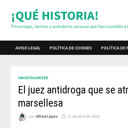
Saltar
¡QUÉ HISTORIA!
al
contenido
Personajes, hechos y anécdotas curiosas que han sucedido a lo
AVISO LEGAL
POLÍTICA DE COOKIES
POLÍTICA DE 
UNCATEGORIZED
El juez antidroga que se atr
marsellesa
por
Alfred López
11 de abril de 2016