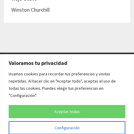
Winston Churchill
Valoramos tu privacidad
AVISO LEGAL Y POLÍTICAS
Usamos cookies para recordar tus preferencias y visitas
repetidas. Al hacer clic en "Aceptar todo", aceptas el uso de
Aviso legal
todas las cookies. Puedes elegir tus preferencias en
"Configuración".
Política de cookies
Política de privacidad
Aceptar todas
Configuración