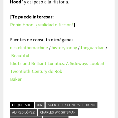
Hood’
y así pasó a la Historia.
[Te puede interesar:
Robin Hood: ¿realidad o ficción?
]
Fuentes de consulta e imágenes:
nickelinthemachine
/
historytoday
/
theguardian
/
Beautiful
Idiots and Brilliant Lunatics: A Sideways Look at
Twentieth-Century de Rob
Baker
ETIQUETADO
007
AGENTE 007 CONTRA EL DR. NO
ALFRED LÓPEZ
CHARLES WRIGHTSMAN