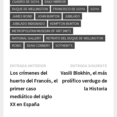
CUADRO DE GOYA
DAILY MIRROR
DUQUE DE WELLINGTON
FRANCISCO DE GOYA
GOYA
JAMES BOND
JOHN BUNTON
JUBILADO
JUBILADO INDIGNADO
KEMPTON BUNTON
METROPOLITAN MUSEUM OF ART (MET)
NATIONAL GALLERY
RETRATO DEL DUQUE DE WELLINGTON
ROBO
SEAN CONNERY
SOTHEBY'S
Navegación
Entrada
Entr
ENTRADA ANTERIOR
ENTRADA SIGUIENTE
anterior:
sigui
Los crímenes del
Vasili Blokhin, el más
de
huerto del Francés, el
prolífico verdugo de
entradas
primer caso
la Historia
mediático del siglo
XX en España