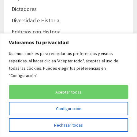
Dictadores
Diversidad e Historia
Edificios con Historia
Valoramos tu privacidad
Enfermedades y pandemias
Usamos cookies para recordar tus preferencias y visitas
Esclavitud en la Historia
repetidas. Al hacer clic en "Aceptar todo", aceptas el uso de
España
todas las cookies. Puedes elegir tus preferencias en
"Configuración".
España franquista
Espías en la Historia
Aceptar todas
Estados Unidos
Configuración
Europa
Francia
Rechazar todas
Guerra Civil americana