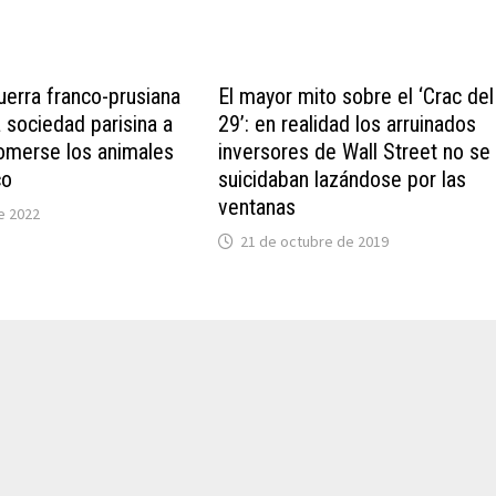
uerra franco-prusiana
El mayor mito sobre el ‘Crac del
a sociedad parisina a
29’: en realidad los arruinados
omerse los animales
inversores de Wall Street no se
co
suicidaban lazándose por las
ventanas
de 2022
21 de octubre de 2019