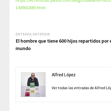
https://es.noticias.yahoo.com/blogs/cuaderno-histo
144901889.html
Navegación
Entrada
ENTRADA ANTERIOR
anterior:
El hombre que tiene 600 hijos repartidos por 
de
mundo
entradas
Alfred López
Ver todas las entradas de Alfred L