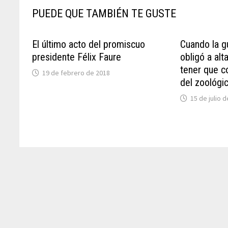
PUEDE QUE TAMBIÉN TE GUSTE
El último acto del promiscuo
Cuando la g
presidente Félix Faure
obligó a alt
tener que c
19 de febrero de 2018
del zoológi
15 de julio 