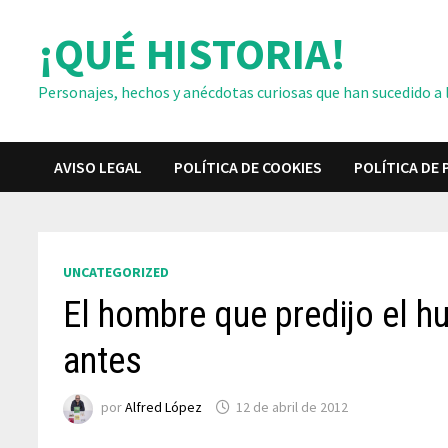
Saltar
¡QUÉ HISTORIA!
al
contenido
Personajes, hechos y anécdotas curiosas que han sucedido a lo
AVISO LEGAL
POLÍTICA DE COOKIES
POLÍTICA DE 
UNCATEGORIZED
El hombre que predijo el h
antes
por
Alfred López
12 de abril de 2012