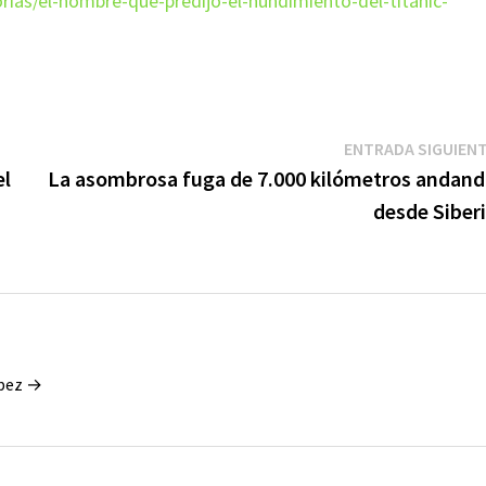
rias/el-hombre-que-predijo-el-hundimiento-del-titanic-
ENTRADA SIGUIEN
el
La asombrosa fuga de 7.000 kilómetros andan
desde Siber
ópez →