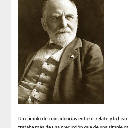
Un cúmulo de coincidencias entre el relato y la hist
trataba más de una predicción que de una simple c