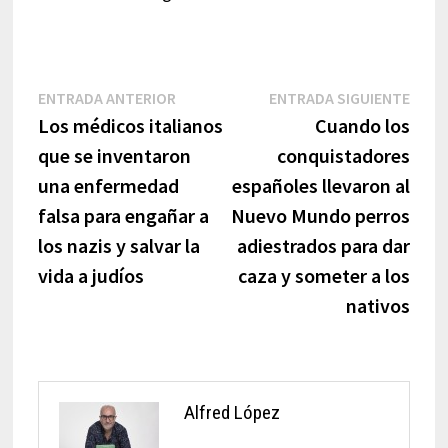
Navegación
Entrada
Entr
ENTRADA ANTERIOR
ENTRADA SIGUIENTE
anterior:
sigui
Los médicos italianos
Cuando los
de
que se inventaron
conquistadores
entradas
una enfermedad
españoles llevaron al
falsa para engañar a
Nuevo Mundo perros
los nazis y salvar la
adiestrados para dar
vida a judíos
caza y someter a los
nativos
Alfred López