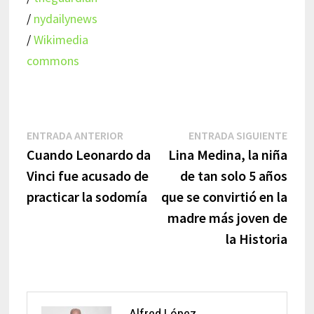
/
nydailynews
/
Wikimedia
commons
Navegación
Entrada
Entr
ENTRADA ANTERIOR
ENTRADA SIGUIENTE
anterior:
sigui
Cuando Leonardo da
Lina Medina, la niña
de
Vinci fue acusado de
de tan solo 5 años
entradas
practicar la sodomía
que se convirtió en la
madre más joven de
la Historia
Alfred López