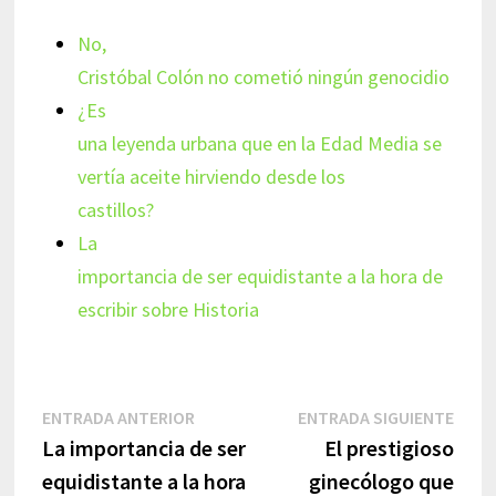
No,
Cristóbal Colón no cometió ningún genocidio
¿Es
una leyenda urbana que en la Edad Media se
vertía aceite hirviendo desde los
castillos?
La
importancia de ser equidistante a la hora de
escribir sobre Historia
Navegación
Entrada
Entr
ENTRADA ANTERIOR
ENTRADA SIGUIENTE
anterior:
sigui
La importancia de ser
El prestigioso
de
equidistante a la hora
ginecólogo que