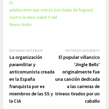
El
adolescente que atentó (con balas de fogueo)
contra la reina Isabel II del
Reino Unido
Navegación
Entrada
Entr
ENTRADA ANTERIOR
ENTRADA SIGUIENTE
anterior:
sigui
La organización
El popular villancico
de
paramilitar y
‘Jingle Bells’
entradas
anticomunista creada
originalmente fue
en la España
una canción dedicada
franquista por ex
a las carreras de
miembros de las SS y
trineos tirados por un
la CIA
caballo