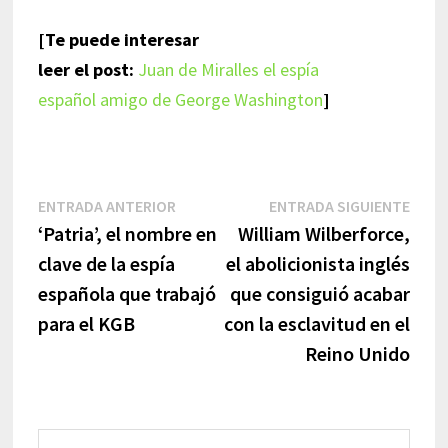
[Te puede interesar
leer el post:
Juan de Miralles el espía
español amigo de George Washington
]
Navegación
Entrada
Entr
ENTRADA ANTERIOR
ENTRADA SIGUIENTE
anterior:
sigui
‘Patria’, el nombre en
William Wilberforce,
de
clave de la espía
el abolicionista inglés
entradas
española que trabajó
que consiguió acabar
para el KGB
con la esclavitud en el
Reino Unido