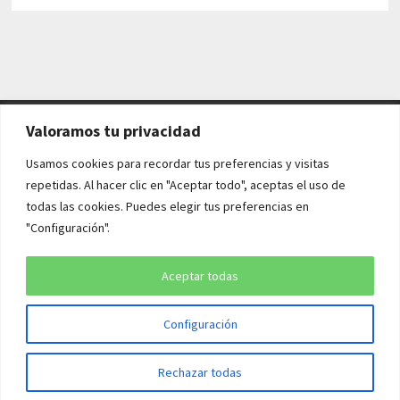
Valoramos tu privacidad
AVISO LEGAL Y POLÍTICAS
Usamos cookies para recordar tus preferencias y visitas
repetidas. Al hacer clic en "Aceptar todo", aceptas el uso de
Aviso legal
todas las cookies. Puedes elegir tus preferencias en
"Configuración".
Política de cookies
Política de privacidad
Aceptar todas
Configuración
Copyright © 2026
¡QUÉ HISTORIA!
. Funciona con
WordPress
y
Rechazar todas
Bam
.