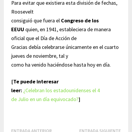
Para evitar que existiera esta división de fechas,
Roosevelt
consiguió que fuera el
Congreso de los
EEUU
quien, en 1941, estableciera de manera
oficial que el Día de Acción de
Gracias debía celebrarse únicamente en el cuarto
jueves de noviembre, tal y
como ha venido haciéndose hasta hoy en día.
[Te puede interesar
leer:
¿Celebran los estadounidenses el 4
de Julio en un día equivocado?
]
Navegación
Entrada
Entr
ENTRADA ANTERIOR
ENTRADA SIGUIENTE