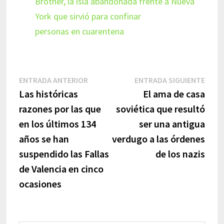
Brother, la isla abandonada frente a Nueva
York que sirvió para confinar
personas en cuarentena
Navegación
Entrada
Entr
ENTRADA ANTERIOR
ENTRADA SIGUIENTE
anterior:
sigui
Las históricas
El ama de casa
de
razones por las que
soviética que resultó
entradas
en los últimos 134
ser una antigua
años se han
verdugo a las órdenes
suspendido las Fallas
de los nazis
de Valencia en cinco
ocasiones