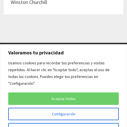
Winston Churchill
Valoramos tu privacidad
AVISO LEGAL Y POLÍTICAS
Usamos cookies para recordar tus preferencias y visitas
repetidas. Al hacer clic en "Aceptar todo", aceptas el uso de
Aviso legal
todas las cookies. Puedes elegir tus preferencias en
"Configuración".
Política de cookies
Política de privacidad
Aceptar todas
Configuración
Copyright © 2026
¡QUÉ HISTORIA!
. Funciona con
WordPress
y