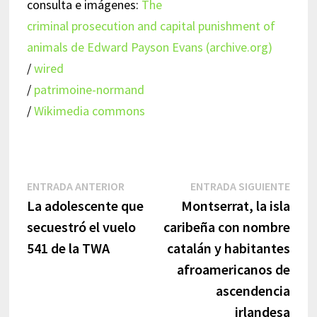
consulta e imágenes:
The
criminal prosecution and capital punishment of
animals de Edward Payson Evans (archive.org)
/
wired
/
patrimoine-normand
/
Wikimedia commons
Navegación
Entrada
Entr
ENTRADA ANTERIOR
ENTRADA SIGUIENTE
anterior:
sigui
La adolescente que
Montserrat, la isla
de
secuestró el vuelo
caribeña con nombre
entradas
541 de la TWA
catalán y habitantes
afroamericanos de
ascendencia
irlandesa