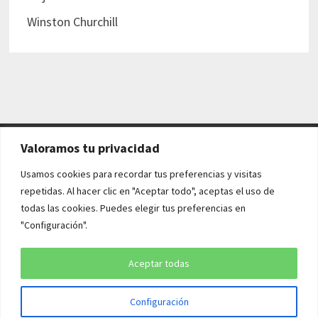
Winston Churchill
Valoramos tu privacidad
AVISO LEGAL Y POLÍTICAS
Usamos cookies para recordar tus preferencias y visitas
repetidas. Al hacer clic en "Aceptar todo", aceptas el uso de
Aviso legal
todas las cookies. Puedes elegir tus preferencias en
"Configuración".
Política de cookies
Política de privacidad
Aceptar todas
Configuración