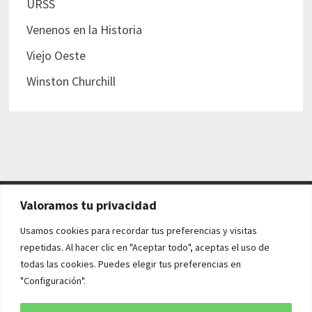
URSS
Venenos en la Historia
Viejo Oeste
Winston Churchill
Valoramos tu privacidad
AVISO LEGAL Y POLÍTICAS
Usamos cookies para recordar tus preferencias y visitas
repetidas. Al hacer clic en "Aceptar todo", aceptas el uso de
Aviso legal
todas las cookies. Puedes elegir tus preferencias en
"Configuración".
Política de cookies
Política de privacidad