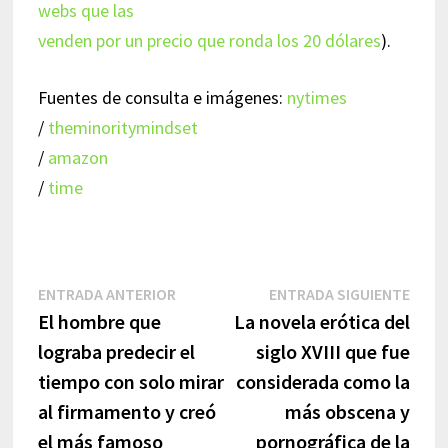
webs que las
venden por un precio que ronda los 20 dólares
).
Fuentes de consulta e imágenes:
nytimes
/
theminoritymindset
/
amazon
/
time
Navegación
Entrada
Entr
ENTRADA ANTERIOR
ENTRADA SIGUIENTE
anterior:
sigui
El hombre que
La novela erótica del
de
lograba predecir el
siglo XVIII que fue
entradas
tiempo con solo mirar
considerada como la
al firmamento y creó
más obscena y
el más famoso
pornográfica de la